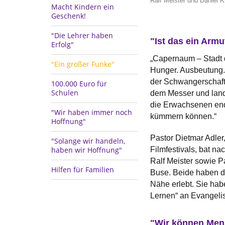
Ralf Meister und Daniel 
Macht Kindern ein
Geschenk!
"Die Lehrer haben
"Ist das ein Arm
Erfolg"
„Capernaum – Stadt d
"Ein großer Funke"
Hunger. Ausbeutung. E
der Schwangerschaft.
100.000 Euro für
Schulen
dem Messer und lande
die Erwachsenen endl
"Wir haben immer noch
kümmern können.“
Hoffnung"
Pastor Dietmar Adler,
"Solange wir handeln,
Filmfestivals, bat 
haben wir Hoffnung"
Ralf Meister sowie P
Hilfen für Familien
Buse. Beide haben de
Nähe erlebt. Sie ha
Lernen“ an Evangelis
"Wir können Men