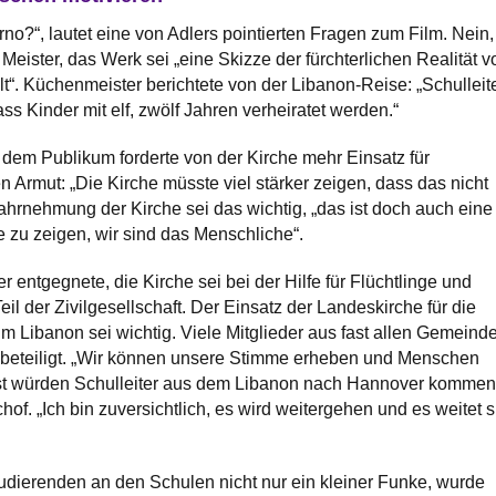
rno?“, lautet eine von Adlers pointierten Fragen zum Film. Nein,
eister, das Werk sei „eine Skizze der fürchterlichen Realität v
lt“. Küchenmeister berichtete von der Libanon-Reise: „Schulleit
ss Kinder mit elf, zwölf Jahren verheiratet werden.“
dem Publikum forderte von der Kirche mehr Einsatz für
 Armut: „Die Kirche müsste viel stärker zeigen, dass das nicht
Wahrnehmung der Kirche sei das wichtig, „das ist doch auch eine
e zu zeigen, wir sind das Menschliche“.
 entgegnete, die Kirche sei bei der Hilfe für Flüchtlinge und
l der Zivilgesellschaft. Der Einsatz der Landeskirche für die
im Libanon sei wichtig. Viele Mitglieder aus fast allen Gemeind
ll beteiligt. „Wir können unsere Stimme erheben und Menschen
bst würden Schulleiter aus dem Libanon nach Hannover kommen
of. „Ich bin zuversichtlich, es wird weitergehen und es weitet s
Studierenden an den Schulen nicht nur ein kleiner Funke, wurde