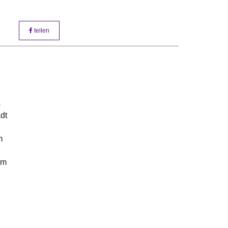
teilen
g
s
dt
m
em