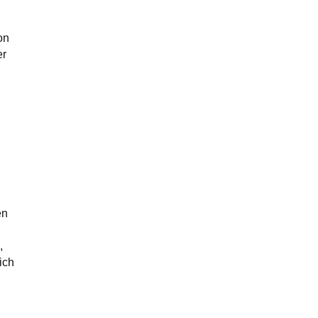
on
er
en
,
ich