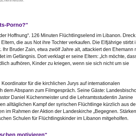
Küchenmeister.
uts-Porno?"
er Hoffnung“. 126 Minuten Flüchtlingselend im Libanon. Dreck
ltern, die aus Not ihre Tochter verkaufen. Die Elfjährige stirbt 
 Ihr Bruder Zain, etwa zwölf Jahre alt, attackiert den Ehemann 
t im Gefängnis. Dort verklagt er seine Eltern: „Ich möchte, das
ich aufhören, Kinder zu kriegen, wenn sie sich nicht um sie
 Koordinator für die kirchlichen Jurys auf internationalen
nach dem Abspann zum Filmgespräch. Seine Gäste: Landesbischo
astor Daniel Küchenmeister und die Lehramtsstudentin Janine
n alltäglichen Kampf der syrischen Flüchtlinge kürzlich aus de
ben im Rahmen der Aktion der Landeskirche „Begegnen. Stärken
chen Schulen für Flüchtlingskinder im Libanon mitgeholfen.
schen motivieren"